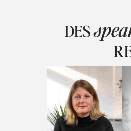
spea
DES
RE