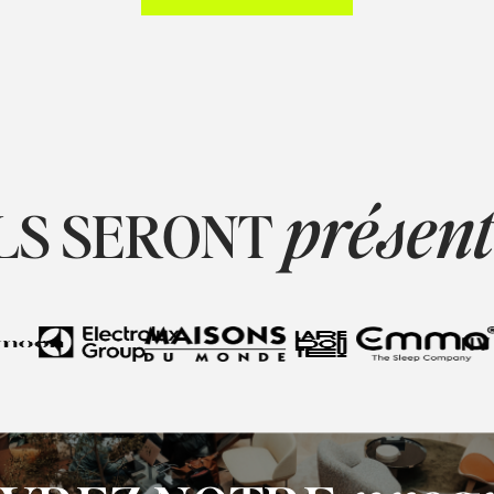
présen
LS SERONT