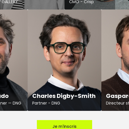
 GALLERY
CMO - Crisp
ado
Charles Digby-Smith
Gaspar
tner — DNG
Partner - DNG
Directeur s
Je m'inscris