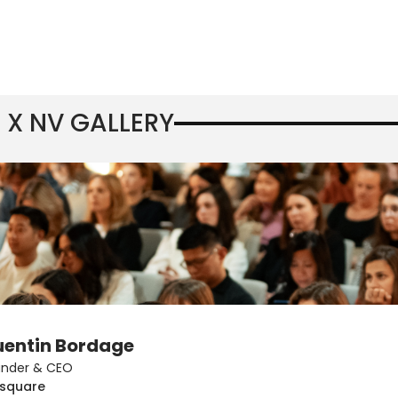
 X NV GALLERY
entin Bordage
under & CEO
lsquare