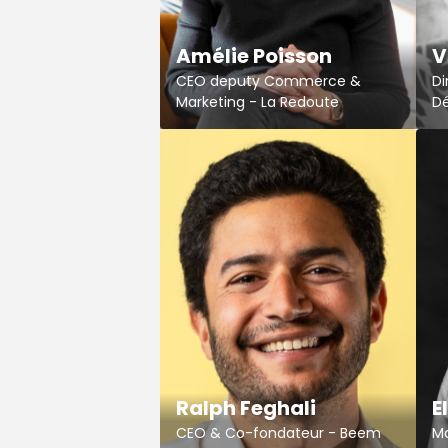
Amélie Poisson
V
CEO deputy Commerce &
Di
Marketing - La Redoute
D
Ralph Feghali
E
CEO & Co-fondateur - Beem
M