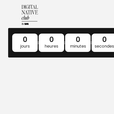
0
0
0
0
:
:
:
jours
heures
minutes
secondes