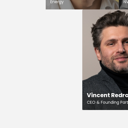
Energy
NV
Vincent Redr
CEO & Founding Par