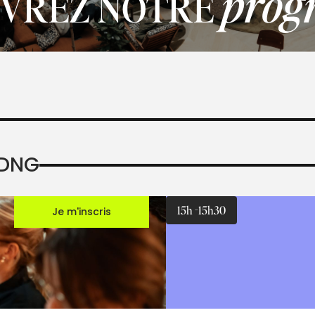
prog
VREZ NOTRE
 DNG
15h -15h30
Je m'inscris