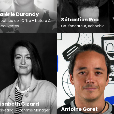
alérie Durandy
Sébastien Rea
rectrice de l’Offre - Nature &
écouvertes
Co-fondateur, Bobochic
lisabeth Gizard
Antoine Goret
arketing & Comms Manager -