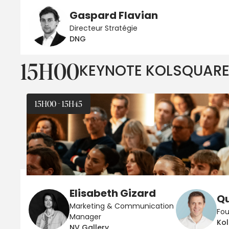
Gaspard Flavian
Directeur Stratégie
DNG
15H00
KEYNOTE KOLSQUARE
15H00 - 15H45
Elisabeth Gizard
Qu
Marketing & Communication
Fo
Manager
Ko
NV Gallery