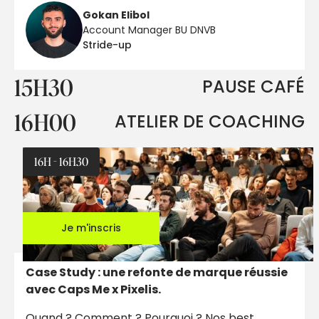
Gokan Elibol
Account Manager BU DNVB
Stride-up
15H30
PAUSE CAFÉ
16H00
ATELIER DE COACHING
16H - 16H30
Je m'inscris
Case Study : une refonte de marque réussie
avec Caps Me x Pixelis.
Quand ? Comment ? Pourquoi ? Nos best