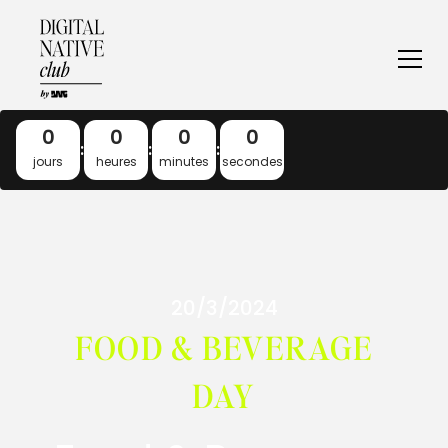
0
0
0
0
:
:
:
jours
heures
minutes
secondes
20/3/2024
FOOD & BEVERAGE
DAY