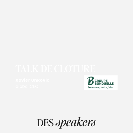
TALK DE CLOTURE
Xavier Unkovic
Global CEO
speakers
DES