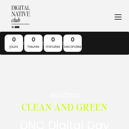
0
0
0
0
:
:
:
jours
heures
minutes
secondes
16/11/2023
CLEAN AND GREEN
DNC Digital Day